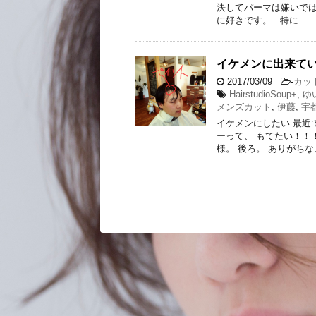
決してパーマは嫌いでは
に好きです。 特に …
イケメンに出来て
2017/03/09
-
カッ
HairstudioSoup+
,
ゆ
メンズカット
,
伊藤
,
宇
イケメンにしたい 最近
ーって、 もてたい！！
様。 後ろ。 ありがちな