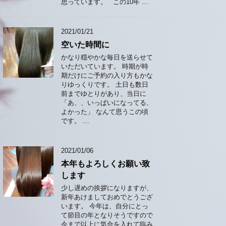
思っています。 この10年 …
2021/01/21
空いた時間に
かなり穏やかな毎日を送らせて
いただいています。 時期が時
期だけにご予約の入り方もかな
りゆっくりです。 土日も数日
前までゆとりがあり、当日に
「あ、、いっぱいになってる、
よかった」 なんて思うこの頃
です。 …
2021/01/06
本年もよろしくお願い致
します
少し遅めの挨拶になりますが、
新年あけましておめでとうござ
います。 今年は、自分にとっ
て節目の年となりそうですので
今まで以上に気合を入れて臨み