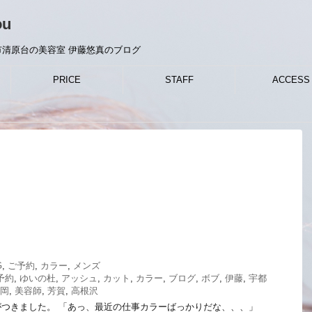
ou
清原台の美容室 伊藤悠真のブログ
PRICE
STAFF
ACCESS
G
,
ご予約
,
カラー
,
メンズ
予約
,
ゆいの杜
,
アッシュ
,
カット
,
カラー
,
ブログ
,
ボブ
,
伊藤
,
宇都
岡
,
美容師
,
芳賀
,
高根沢
つきました。 「あっ、最近の仕事カラーばっかりだな、、、」