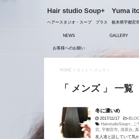
Hair studio Soup+ Yuma it
ヘアースタジオ・スープ プラス 栃木県宇都宮市
NEWS
GALLERY
お客様へのお願い
HOME
>
カット
>
メンズ
>
「 メンズ 」 一覧
冬に濃いめ
2017/11/17
-
BLO
HairstudioSoup+
,
ご
宮
,
宇都宮市
,
清原台
,
真
友人達と話していて気が