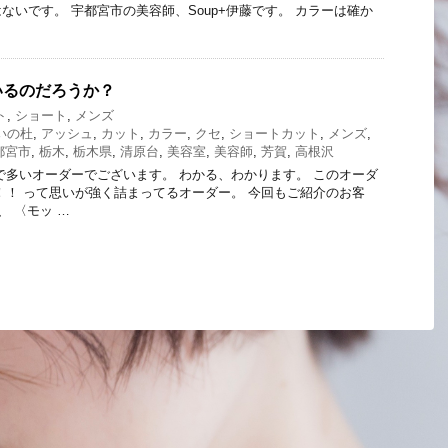
ないです。 宇都宮市の美容師、Soup+伊藤です。 カラーは確か
いるのだろうか？
ト
,
ショート
,
メンズ
いの杜
,
アッシュ
,
カット
,
カラー
,
クセ
,
ショートカット
,
メンズ
,
都宮市
,
栃木
,
栃木県
,
清原台
,
美容室
,
美容師
,
芳賀
,
高根沢
で多いオーダーでございます。 わかる、わかります。 このオーダ
！！ って思いが強く詰まってるオーダー。 今回もご紹介のお客
、 〈モッ …