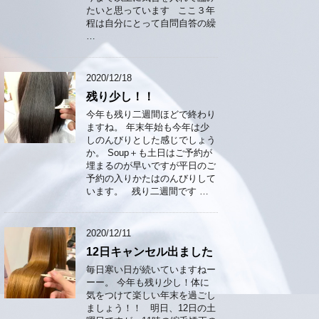
たいと思っています ここ３年
程は自分にとって自問自答の繰
…
2020/12/18
残り少し！！
今年も残り二週間ほどで終わり
ますね。 年末年始も今年は少
しのんびりとした感じでしょう
か。 Soup＋も土日はご予約が
埋まるのが早いですが平日のご
予約の入りかたはのんびりして
います。 残り二週間です …
2020/12/11
12日キャンセル出ました
毎日寒い日が続いていますねー
ーー。 今年も残り少し！体に
気をつけて楽しい年末を過ごし
ましょう！！ 明日、12日の土