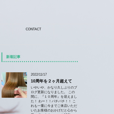
CONTACT
新着記事
2022/11/17
10周年を２ヶ月超えて
いやいや、かなり久しぶりのブ
ログ更新になりました。 この
間に、『１０周年』を迎えまし
た！ わー！！パチパチ！！ こ
れも一重に今までご来店いただ
いたお客様のおかげだと心から