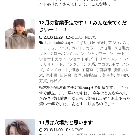
ント盛りだくさんでしょう。 こんな時っ …
12月の営業予定です！！みんな来てくだ
さいー！！！
2018/11/29
-
BLOG
,
NEWS
HairstudioSoup+
,
ご予約
,
ゆいの杜
,
アジュバン
,
アッシュ
,
アニメ
,
カット
,
カラー
,
クセ毛
,
クセ毛カ
ット
,
グローバルミルボン
,
シャンプー
,
ショート
,
ショートカット
,
ショートボブ
,
トリートメント
,
バ
ッサリカット
,
ピンク
,
ピンク系
,
ブログ
,
ボブ
,
メン
ズ
,
メンズカット
,
伊藤
,
宇都宮
,
宇都宮市
,
撮影
,
栃
木
,
栃木県
,
清原台
,
真岡
,
縮毛矯正
,
美容室
,
美容師
,
芳賀
,
高根沢
栃木県宇都宮市の美容室Soup+の伊藤です。 もう
すぐ師走、、、 早いですね。 今年はどんな年でし
たか？ 僕は前進しながらも後悔も反省も沢山あった
濃い一年でした。 あと１ヶ月あるのでしっ …
11月は穴場だと思います
2018/11/09
-
NEWS