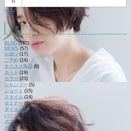
31
« 11月
カテゴリー
BLOG
(162)
NEWS
(57)
お遊び
(17)
ご予約
(14)
オススメ商品
(8)
カット
(19)
カラー
(23)
シャンプー
(5)
ショート
(15)
スタイル
(14)
セミナー
(6)
ダイエット
(1)
パーマ
(2)
ボブ
(6)
ポエム
(40)