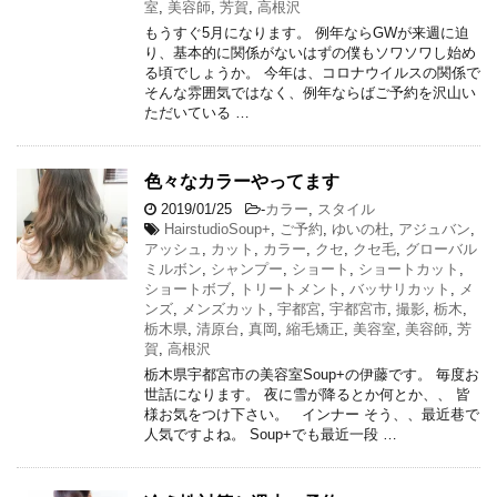
室
,
美容師
,
芳賀
,
高根沢
もうすぐ5月になります。 例年ならGWが来週に迫
り、基本的に関係がないはずの僕もソワソワし始め
る頃でしょうか。 今年は、コロナウイルスの関係で
そんな雰囲気ではなく、例年ならばご予約を沢山い
ただいている …
色々なカラーやってます
2019/01/25
-
カラー
,
スタイル
HairstudioSoup+
,
ご予約
,
ゆいの杜
,
アジュバン
,
アッシュ
,
カット
,
カラー
,
クセ
,
クセ毛
,
グローバル
ミルボン
,
シャンプー
,
ショート
,
ショートカット
,
ショートボブ
,
トリートメント
,
バッサリカット
,
メ
ンズ
,
メンズカット
,
宇都宮
,
宇都宮市
,
撮影
,
栃木
,
栃木県
,
清原台
,
真岡
,
縮毛矯正
,
美容室
,
美容師
,
芳
賀
,
高根沢
栃木県宇都宮市の美容室Soup+の伊藤です。 毎度お
世話になります。 夜に雪が降るとか何とか、、 皆
様お気をつけ下さい。 インナー そう、、最近巷で
人気ですよね。 Soup+でも最近一段 …