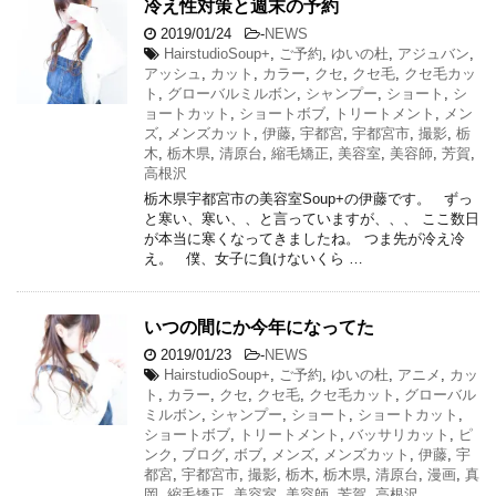
冷え性対策と週末の予約
2019/01/24
-
NEWS
HairstudioSoup+
,
ご予約
,
ゆいの杜
,
アジュバン
,
アッシュ
,
カット
,
カラー
,
クセ
,
クセ毛
,
クセ毛カッ
ト
,
グローバルミルボン
,
シャンプー
,
ショート
,
シ
ョートカット
,
ショートボブ
,
トリートメント
,
メン
ズ
,
メンズカット
,
伊藤
,
宇都宮
,
宇都宮市
,
撮影
,
栃
木
,
栃木県
,
清原台
,
縮毛矯正
,
美容室
,
美容師
,
芳賀
,
高根沢
栃木県宇都宮市の美容室Soup+の伊藤です。 ずっ
と寒い、寒い、、と言っていますが、、、 ここ数日
が本当に寒くなってきましたね。 つま先が冷え冷
え。 僕、女子に負けないくら …
いつの間にか今年になってた
2019/01/23
-
NEWS
HairstudioSoup+
,
ご予約
,
ゆいの杜
,
アニメ
,
カッ
ト
,
カラー
,
クセ
,
クセ毛
,
クセ毛カット
,
グローバル
ミルボン
,
シャンプー
,
ショート
,
ショートカット
,
ショートボブ
,
トリートメント
,
バッサリカット
,
ピ
ンク
,
ブログ
,
ボブ
,
メンズ
,
メンズカット
,
伊藤
,
宇
都宮
,
宇都宮市
,
撮影
,
栃木
,
栃木県
,
清原台
,
漫画
,
真
岡
,
縮毛矯正
,
美容室
,
美容師
,
芳賀
,
高根沢