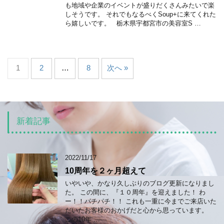
も地域や企業のイベントが盛りだくさんみたいで楽
しそうです。 それでもなるべくSoup+に来てくれた
ら嬉しいです。 栃木県宇都宮市の美容室S …
1
2
…
8
次へ »
新着記事
2022/11/17
10周年を２ヶ月超えて
いやいや、かなり久しぶりのブログ更新になりまし
た。 この間に、『１０周年』を迎えました！ わ
ー！！パチパチ！！ これも一重に今までご来店いた
だいたお客様のおかげだと心から思っています。
この10年 …