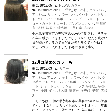
2018/12/05
-
NEWS
,
カラー
HairstudioSoup+
,
ご予約
,
ゆいの杜
,
アジュバン
,
アッシュ
,
カット
,
カラー
,
クセ
,
クセ毛
,
クセ毛カッ
ト
,
グローバルミルボン
,
シャンプー
,
ショート
,
シ
ョートカット
,
ショートボブ
,
メンズカット
,
宇都宮
市
,
撮影
,
清原台
,
縮毛矯正
,
美容室
,
高根沢
栃木県宇都宮市の美容室Soup+の伊藤です。 そろそ
ろ年末感が出てきましたでしょうか？ なんか暖かい
日が続いているのでまだまだ何と無くですかね？
新しいカラー入れました わざわざ言う事で …
12月は暗めのカラーも
2018/12/03
-
カラー
HairstudioSoup+
,
ご予約
,
ゆいの杜
,
アジュバン
,
アッシュ
,
アニメ
,
カット
,
カラー
,
クセ
,
クセ毛
,
ク
セ毛カット
,
グローバルミルボン
,
シャンプー
,
ショ
ート
,
ショートカット
,
ショートボブ
,
宇都宮
,
宇都
宮市
,
撮影
,
栃木
,
栃木県
,
清原台
,
美容師
,
芳賀
,
高根
沢
こんにちは。 栃木県宇都宮市の美容室Soup+の伊藤
です。 １２月もよろしくお願いいたします。 年末
にピッタリなカラー見つけました 年末年始。 イベ