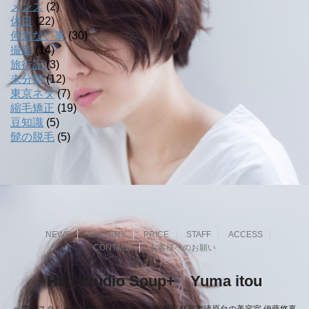
メンズ
(2)
休日
(22)
何気ない事
(30)
撮影
(14)
旅行記
(3)
未分類
(12)
東京ネタ
(7)
縮毛矯正
(19)
豆知識
(5)
髭の脱毛
(5)
NEWS
GALLERY
PRICE
STAFF
ACCESS
CONTACT
お客様へのお願い
Hair studio Soup+ Yuma itou
ヘアースタジオ・スープ プラス 栃木県宇都宮市清原台の美容室 伊藤悠真