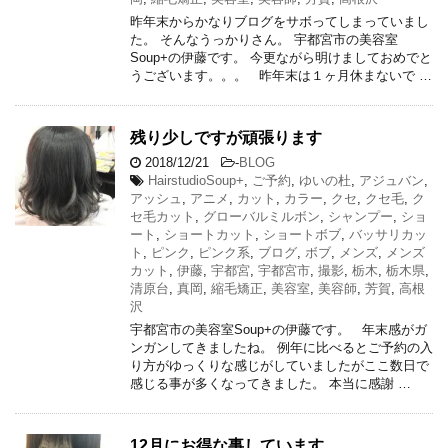
昨年末からかなりブログをサボってしまっていまし
た。 そんなうっかりさん。 宇都宮市の美容室
Soup+の伊藤です。 今更ながら明けましておめでと
うございます。。。 昨年末は１ヶ月休まないで …
残り少しですが頑張ります
2018/12/21
-
BLOG
HairstudioSoup+
,
ご予約
,
ゆいの杜
,
アジュバン
,
アッシュ
,
アニメ
,
カット
,
カラー
,
クセ
,
クセ毛
,
ク
セ毛カット
,
グローバルミルボン
,
シャンプー
,
ショ
ート
,
ショートカット
,
ショートボブ
,
バッサリカッ
ト
,
ピンク
,
ピンク系
,
ブログ
,
ボブ
,
メンズ
,
メンズ
カット
,
伊藤
,
宇都宮
,
宇都宮市
,
撮影
,
栃木
,
栃木県
,
清原台
,
真岡
,
縮毛矯正
,
美容室
,
美容師
,
芳賀
,
高根
沢
宇都宮市の美容室Soup+の伊藤です。 年末感がガ
ンガンしてきましたね。 例年に比べるとご予約の入
り方がゆっくりな感じがしていましたがここ数日で
感じる事が多くなってきました。 本当に感謝 …
12月にお得な事しています