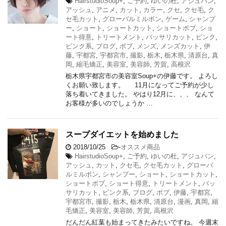
HairstudioSoup+
,
ご予約
,
ゆいの杜
,
アジュバン
,
アッシュ
,
アニメ
,
カット
,
カラー
,
クセ
,
クセ毛
,
ク
セ毛カット
,
グローバルミルボン
,
ゲーム
,
シャンプ
ー
,
ショート
,
ショートカット
,
ショートボブ
,
ショ
ート得意
,
トリートメント
,
バッサリカット
,
ピンク
,
ピンク系
,
ブログ
,
ボブ
,
メンズ
,
メンズカット
,
伊
藤
,
宇都宮
,
宇都宮市
,
撮影
,
栃木
,
栃木県
,
清原台
,
真
岡
,
縮毛矯正
,
美容室
,
美容師
,
芳賀
,
高根沢
栃木県宇都宮市の美容室Soup+の伊藤です。 よろし
くお願い致します。 11月になってご予約が少し
落ち着いてきました。 やはり12月に、、、 なんて
お客様が多いのでしょうか …
スープダイエットを始めました
2018/10/25
-
オススメ商品
HairstudioSoup+
,
ご予約
,
ゆいの杜
,
アジュバン
,
アッシュ
,
カット
,
クセ毛
,
クセ毛カット
,
グローバ
ルミルボン
,
シャンプー
,
ショート
,
ショートカット
,
ショートボブ
,
ショート得意
,
トリートメント
,
バッ
サリカット
,
ピンク系
,
ブログ
,
ボブ
,
伊藤
,
宇都宮
,
宇都宮市
,
撮影
,
栃木
,
栃木県
,
清原台
,
漫画
,
真岡
,
縮
毛矯正
,
美容室
,
美容師
,
芳賀
,
高根沢
だんだん紅葉も始まってきたみたいですね。 今週末