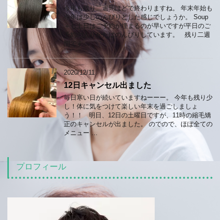
今年も残り二週間ほどで終わりますね。 年末年始も
今年は少しのんびりとした感じでしょうか。 Soup
＋も土日はご予約が埋まるのが早いですが平日のご
予約の入りかたはのんびりしています。 残り二週
間です …
2020/12/11
12日キャンセル出ました
毎日寒い日が続いていますねーーー。 今年も残り少
し！体に気をつけて楽しい年末を過ごしましょ
う！！ 明日、12日の土曜日ですが、11時の縮毛矯
正のキャンセルが出ました。 のでので、ほぼ全ての
メニュー …
プロフィール