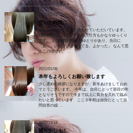
2021/01/21
空いた時間に
かなり穏やかな毎日を送らせていただいています。
時期が時期だけにご予約の入り方もかなりゆっくり
です。 土日も数日前までゆとりがあり、当日に
「あ、、いっぱいになってる、よかった」 なんて思
うこの頃です。 …
2021/01/06
本年もよろしくお願い致します
少し遅めの挨拶になりますが、新年あけましておめ
でとうございます。 今年は、自分にとって節目の年
となりそうですので今まで以上に気合を入れて臨み
たいと思っています ここ３年程は自分にとって自
問自答の繰 …
2020/12/18
残り少し！！