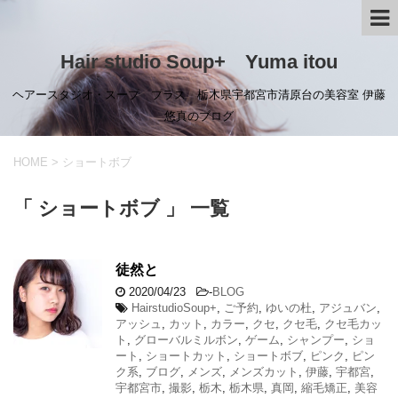
Hair studio Soup+ Yuma itou
ヘアースタジオ・スープ プラス 栃木県宇都宮市清原台の美容室 伊藤
悠真のブログ
HOME
>
ショートボブ
「 ショートボブ 」 一覧
徒然と
2020/04/23
-
BLOG
HairstudioSoup+
,
ご予約
,
ゆいの杜
,
アジュバン
,
アッシュ
,
カット
,
カラー
,
クセ
,
クセ毛
,
クセ毛カッ
ト
,
グローバルミルボン
,
ゲーム
,
シャンプー
,
ショ
ート
,
ショートカット
,
ショートボブ
,
ピンク
,
ピン
ク系
,
ブログ
,
メンズ
,
メンズカット
,
伊藤
,
宇都宮
,
宇都宮市
,
撮影
,
栃木
,
栃木県
,
真岡
,
縮毛矯正
,
美容