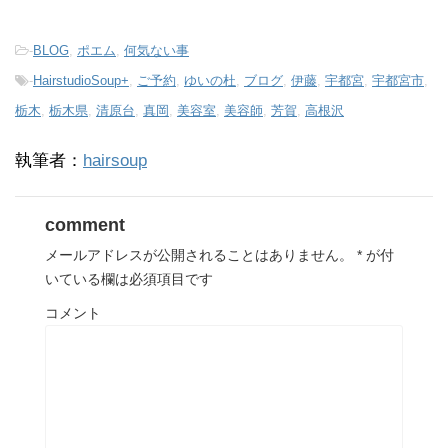
T
o
w
k
i
で
t
共
-
BLOG
,
ポエム
,
何気ない事
t
有
e
す
-
HairstudioSoup+
,
ご予約
,
ゆいの杜
,
ブログ
,
伊藤
,
宇都宮
,
宇都宮市
,
r
る
で
に
共
は
栃木
,
栃木県
,
清原台
,
真岡
,
美容室
,
美容師
,
芳賀
,
高根沢
有
ク
(
リ
新
ッ
し
ク
執筆者：
hairsoup
い
し
ウ
て
ィ
く
ン
だ
ド
さ
comment
ウ
い
で
(
開
新
メールアドレスが公開されることはありません。
*
が付
き
し
ま
い
いている欄は必須項目です
す
ウ
)
ィ
ン
コメント
ド
ウ
で
開
き
ま
す
)