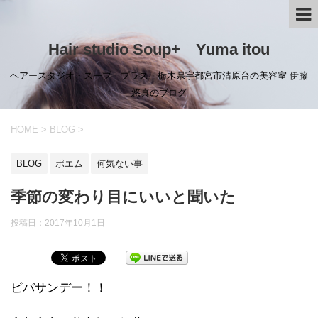
Hair studio Soup+ Yuma itou
ヘアースタジオ・スープ プラス 栃木県宇都宮市清原台の美容室 伊藤
悠真のブログ
HOME
>
BLOG
>
BLOG
ポエム
何気ない事
季節の変わり目にいいと聞いた
投稿日：
2017年10月1日
ビバサンデー！！