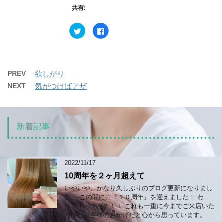
ま
新
ッ
す
共有:
し
ク
)
い
し
ウ
て
ク
F
ィ
く
リ
a
ン
だ
ッ
c
ド
さ
ク
e
ウ
い
し
b
で
(
て
o
開
新
T
o
き
し
w
k
ま
い
PREV
欲しがり
i
で
す
ウ
t
共
)
ィ
NEXT
気がつけばアザ
t
有
ン
e
す
ド
r
る
ウ
で
に
で
共
は
開
有
ク
き
(
リ
ま
新着記事
新
ッ
す
し
ク
)
い
し
ウ
て
ィ
く
ン
だ
2022/11/17
ド
さ
ウ
い
10周年を２ヶ月超えて
で
(
開
新
いやいや、かなり久しぶりのブログ更新になりまし
き
し
ま
い
た。 この間に、『１０周年』を迎えました！ わ
す
ウ
ー！！パチパチ！！ これも一重に今までご来店いた
)
ィ
ン
だいたお客様のおかげだと心から思っています。
ド