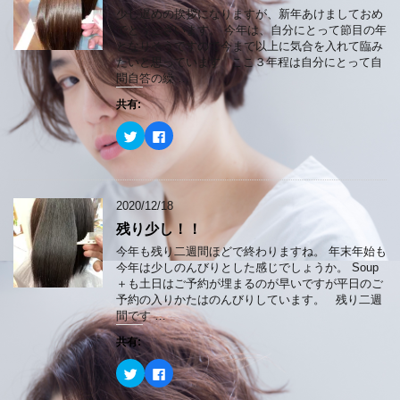
ド
t
有
ウ
e
す
少し遅めの挨拶になりますが、新年あけましておめ
で
r
る
でとうございます。 今年は、自分にとって節目の年
開
で
に
き
共
は
となりそうですので今まで以上に気合を入れて臨み
ま
有
ク
たいと思っています ここ３年程は自分にとって自
す
(
リ
)
新
ッ
問自答の繰 …
し
ク
い
し
共有:
ウ
て
ィ
く
ン
だ
ク
F
ド
さ
リ
a
ウ
い
ッ
c
で
(
ク
e
開
新
し
b
き
し
て
o
ま
い
T
o
2020/12/18
す
ウ
w
k
)
ィ
i
で
ン
残り少し！！
t
共
ド
t
有
ウ
e
す
今年も残り二週間ほどで終わりますね。 年末年始も
で
r
る
今年は少しのんびりとした感じでしょうか。 Soup
開
で
に
き
共
は
＋も土日はご予約が埋まるのが早いですが平日のご
ま
有
ク
予約の入りかたはのんびりしています。 残り二週
す
(
リ
)
新
ッ
間です …
し
ク
い
し
共有:
ウ
て
ィ
く
ン
だ
ク
F
ド
さ
リ
a
ウ
い
ッ
c