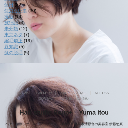
休日
(22)
何気ない事
(30)
撮影
(14)
旅行記
(3)
未分類
(12)
東京ネタ
(7)
縮毛矯正
(19)
豆知識
(5)
髭の脱毛
(5)
NEWS
GALLERY
PRICE
STAFF
ACCESS
CONTACT
お客様へのお願い
Hair studio Soup+ Yuma itou
ヘアースタジオ・スープ プラス 栃木県宇都宮市清原台の美容室 伊藤悠真