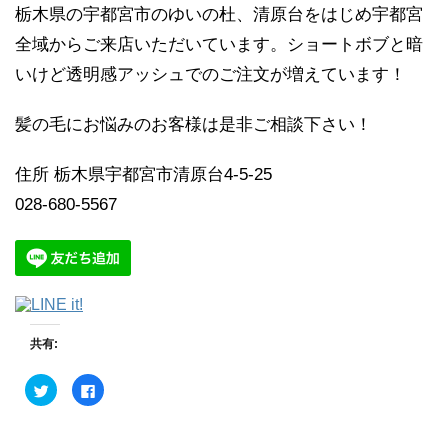
栃木県の宇都宮市のゆいの杜、清原台をはじめ宇都宮
全域からご来店いただいています。ショートボブと暗
いけど透明感アッシュでのご注文が増えています！
髪の毛にお悩みのお客様は是非ご相談下さい！
住所 栃木県宇都宮市清原台4-5-25
028-680-5567
共有:
ク
F
リ
a
ッ
c
ク
e
し
b
て
o