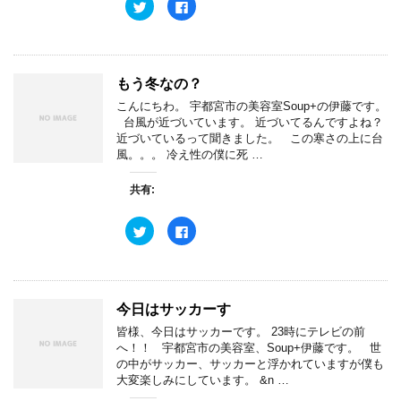
ク
F
ィ
く
リ
a
ン
だ
ッ
c
ド
さ
ク
e
ウ
い
し
b
で
(
て
o
開
新
T
o
き
し
w
k
ま
い
もう冬なの？
i
で
す
ウ
t
共
)
ィ
こんにちわ。 宇都宮市の美容室Soup+の伊藤です。
t
有
ン
e
す
台風が近づいています。 近づいてるんですよね？
ド
r
る
ウ
近づいているって聞きました。 この寒さの上に台
で
に
で
共
は
風。。。 冷え性の僕に死 …
開
有
ク
き
(
リ
ま
新
ッ
す
共有:
し
ク
)
い
し
ウ
て
ク
F
ィ
く
リ
a
ン
だ
ッ
c
ド
さ
ク
e
ウ
い
し
b
で
(
て
o
開
新
T
o
き
し
w
k
ま
い
今日はサッカーす
i
で
す
ウ
t
共
)
ィ
皆様、今日はサッカーです。 23時にテレビの前
t
有
ン
e
す
へ！！ 宇都宮市の美容室、Soup+伊藤です。 世
ド
r
る
ウ
の中がサッカー、サッカーと浮かれていますが僕も
で
に
で
共
は
大変楽しみにしています。 &n …
開
有
ク
き
(
リ