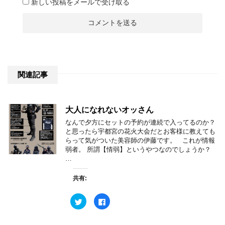
新しい投稿をメールで受け取る
関連記事
大人になれないオッさん
なんで夕方にセットの予約が連続で入ってるのか？
と思ったら宇都宮の花火大会だとお客様に教えても
らって気がついた美容師の伊藤です。 これが情報
弱者。 所謂【情弱】というやつなのでしょうか？
…
共有:
ク
F
リ
a
ッ
c
ク
e
し
b