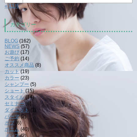
« 11月
カテゴリー
BLOG
(162)
NEWS
(57)
お遊び
(17)
ご予約
(14)
オススメ商品
(8)
カット
(19)
カラー
(23)
シャンプー
(5)
ショート
(15)
スタイル
(14)
セミナー
(6)
ダイエット
(1)
パーマ
(2)
ボブ
(6)
ポエム
(40)
メンズ
(2)