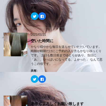
この10年 …
ウ
で
開
共有:
き
ま
ク
F
す
リ
a
)
ッ
c
ク
e
し
b
て
o
T
o
2021/01/21
w
k
i
で
空いた時間に
t
共
t
有
e
す
かなり穏やかな毎日を送らせていただいています。
r
る
時期が時期だけにご予約の入り方もかなりゆっくり
で
に
共
は
です。 土日も数日前までゆとりがあり、当日に
有
ク
「あ、、いっぱいになってる、よかった」 なんて思
(
リ
新
ッ
うこの頃です。 …
し
ク
い
し
共有:
ウ
て
ィ
く
ン
だ
ク
F
ド
さ
リ
a
ウ
い
ッ
c
で
(
ク
e
開
新
し
b
き
し
て
o
ま
い
T
o
2021/01/06
す
ウ
w
k
)
ィ
i
で
ン
本年もよろしくお願い致します
t
共