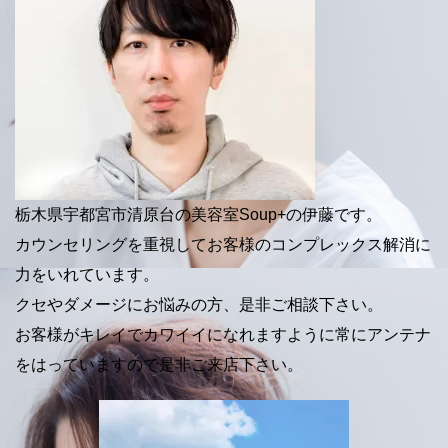
し
ク
い
し
ウ
て
ィ
く
ン
だ
ド
さ
ウ
い
で
(
開
新
き
し
ま
い
す
ウ
)
ィ
ン
ド
ウ
で
開
栃木県宇都宮市清原台の美容室Soup+の伊藤です。
き
ま
す
カウンセリングを重視してお客様のコンプレックス解消に
)
力をいれています。
クセやダメージにお悩みの方、是非ご相談下さい。
お客様がキレイでカワイイになれますように常にアンテナ
をはっていますので是非ご来店下さい。