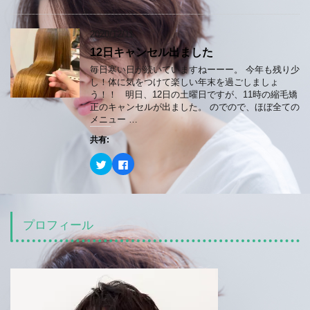
で
(
ク
e
開
新
し
b
き
し
て
o
ま
い
T
o
2020/12/11
す
ウ
w
k
)
ィ
i
で
ン
12日キャンセル出ました
t
共
ド
t
有
ウ
e
す
毎日寒い日が続いていますねーーー。 今年も残り少
で
r
る
し！体に気をつけて楽しい年末を過ごしましょ
開
で
に
き
共
は
う！！ 明日、12日の土曜日ですが、11時の縮毛矯
ま
有
ク
正のキャンセルが出ました。 のでので、ほぼ全ての
す
(
リ
)
新
ッ
メニュー …
し
ク
い
し
共有:
ウ
て
ィ
く
ン
だ
ク
F
ド
さ
リ
a
ウ
い
ッ
c
で
(
ク
e
開
新
し
b
き
し
て
o
ま
い
T
o
す
ウ
w
k
プロフィール
)
ィ
i
で
ン
t
共
ド
t
有
ウ
e
す
で
r
る
開
で
に
き
共
は
ま
有
ク
す
(
リ
)
新
ッ