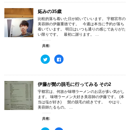
て
o
T
o
w
k
妬みの35歳
i
で
t
共
比較的落ち着いた日が続いていいます。 宇都宮市の
t
有
e
す
美容師の伊藤重徳です。 今週は本当に予約が落ち
r
る
着いています。 明日はいつも通りの感じでありがた
で
に
共
は
い限りです。 最初に謝ります。 …
有
ク
(
リ
新
ッ
共有:
し
ク
い
し
ウ
て
ク
F
ィ
く
リ
a
ン
だ
ッ
c
ド
さ
ク
e
ウ
い
し
b
で
(
て
o
開
新
T
o
き
し
w
k
ま
い
伊藤が髭の脱毛に行ってみる その2
i
で
す
ウ
t
共
)
ィ
宇都宮は、何故か味噌ラーメンのお店が多い気がし
t
有
ン
e
す
ます。 味噌ラーメン大好き美容師の伊藤です。 (本
ド
r
る
ウ
当は塩が好き) 髭の脱毛の続きです。 やはり、
で
に
で
共
は
美容師たるもの。 …
開
有
ク
き
(
リ
ま
新
ッ
す
共有:
し
ク
)
い
し
ウ
て