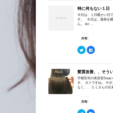
て
o
開
新
T
o
き
し
w
k
ま
い
特に何もない１日
i
で
す
ウ
t
共
)
ィ
今日は、１日暖かい日で
t
有
ン
e
す
す。 今日は、漫画を
ド
r
る
ウ
ん。 &n …
で
に
で
共
は
開
有
ク
き
(
リ
ま
新
ッ
す
共有:
し
ク
)
い
し
ウ
て
ク
F
ィ
く
リ
a
ン
だ
ッ
c
ド
さ
ク
e
ウ
い
し
b
で
(
て
o
開
新
T
o
き
し
w
k
ま
い
髪質改善、、そう
i
で
す
ウ
t
共
)
ィ
宇都宮市の美容室Sou
t
有
ン
e
す
す。 ダメですね。 サ
ド
r
る
ウ
なく、、 たくさんの出
で
に
で
共
は
開
有
ク
き
(
リ
ま
新
ッ
す
共有:
し
ク
)
い
し
ウ
て
ク
F
ィ
く