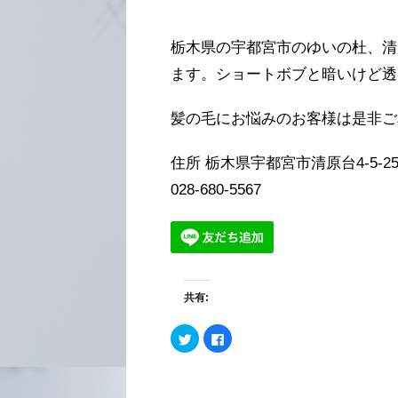
栃木県の宇都宮市のゆいの杜、清
ます。ショートボブと暗いけど透
髪の毛にお悩みのお客様は是非ご
住所 栃木県宇都宮市清原台4-5-2
028-680-5567
共有:
ク
F
リ
a
ッ
c
ク
e
し
b
て
o