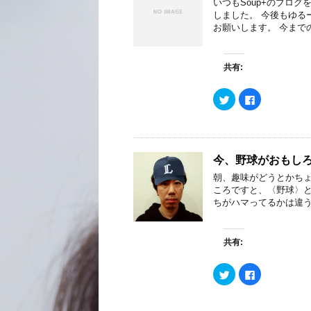
いつもSoup+のブロ
t
有
e
す
しました。 今後もゆる
r
る
お願いします。 今まで
で
に
共
は
有
ク
(
リ
新
ッ
共有:
し
ク
い
し
ウ
て
ク
F
ィ
く
リ
a
ン
だ
ッ
c
ド
さ
ク
e
ウ
い
し
b
で
(
て
o
開
新
T
o
き
し
w
k
ま
い
今、野球がおもし
i
で
す
ウ
t
共
)
ィ
朝、趣味がどうとかちょ
t
有
ン
e
す
ころですと、〈野球〉と
ド
r
る
ウ
ちがハマってるかは違う
で
に
で
共
は
開
有
ク
き
(
リ
ま
新
ッ
す
共有:
し
ク
)
い
し
ウ
て
ク
F
ィ
く
リ
a
ン
だ
ッ
c
ド
さ
ク
e
ウ
い
し
b
で
(