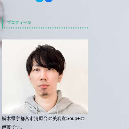
リ
a
き
し
ッ
c
ま
い
ク
e
す
ウ
し
b
)
ィ
て
o
ン
T
o
ド
w
k
プロフィール
ウ
i
で
で
t
共
開
t
有
き
e
す
ま
r
る
す
で
に
)
共
は
有
ク
(
リ
新
ッ
し
ク
い
し
ウ
て
ィ
く
ン
だ
ド
さ
ウ
い
で
(
開
新
き
し
ま
い
す
ウ
)
ィ
ン
ド
ウ
で
開
栃木県宇都宮市清原台の美容室Soup+の
き
ま
伊藤です。
す