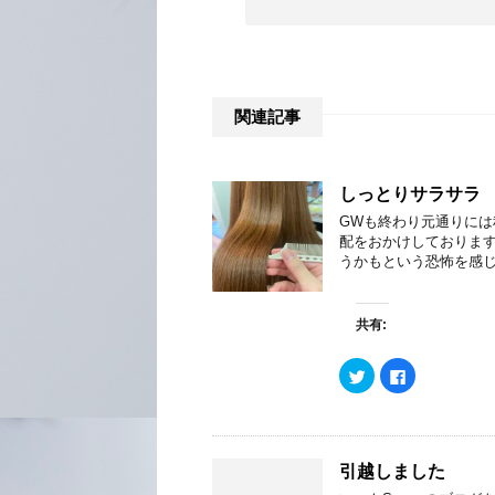
関連記事
しっとりサラサラ
GWも終わり元通りには
配をおかけしております
うかもという恐怖を感じ
共有:
ク
F
リ
a
ッ
c
ク
e
し
b
て
o
T
o
w
k
引越しました
i
で
t
共