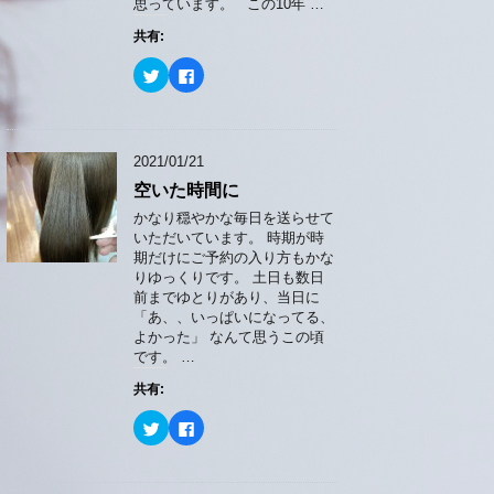
思っています。 この10年 …
共有:
ク
F
リ
a
ッ
c
ク
e
し
b
て
o
T
o
2021/01/21
w
k
i
で
空いた時間に
t
共
t
有
e
す
かなり穏やかな毎日を送らせて
r
る
いただいています。 時期が時
で
に
共
は
期だけにご予約の入り方もかな
有
ク
りゆっくりです。 土日も数日
(
リ
新
ッ
前までゆとりがあり、当日に
し
ク
「あ、、いっぱいになってる、
い
し
ウ
て
よかった」 なんて思うこの頃
ィ
く
です。 …
ン
だ
ド
さ
ウ
い
共有:
で
(
開
新
ク
F
き
し
リ
a
ま
い
ッ
c
す
ウ
ク
e
)
ィ
し
b
ン
て
o