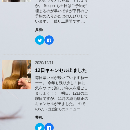
共
は
しのんびりとした感じでしょう
有
ク
か。 Soup＋も土日はご予約が
(
リ
新
ッ
埋まるのが早いですが平日のご
し
ク
予約の入りかたはのんびりして
い
し
ウ
て
います。 残り二週間です …
ィ
く
ン
だ
共有:
ド
さ
ウ
い
で
(
ク
F
開
新
リ
a
き
し
ッ
c
ま
い
ク
e
す
ウ
し
b
)
ィ
て
o
ン
T
o
2020/12/11
ド
w
k
ウ
i
で
で
12日キャンセル出ました
t
共
開
t
有
き
e
す
毎日寒い日が続いていますねー
ま
r
る
ーー。 今年も残り少し！体に
す
で
に
)
共
は
気をつけて楽しい年末を過ごし
有
ク
ましょう！！ 明日、12日の土
(
リ
新
ッ
曜日ですが、11時の縮毛矯正の
し
ク
キャンセルが出ました。 ので
い
し
ウ
て
ので、ほぼ全てのメニュー …
ィ
く
ン
だ
共有:
ド
さ
ウ
い
で
(
ク
F
開
新