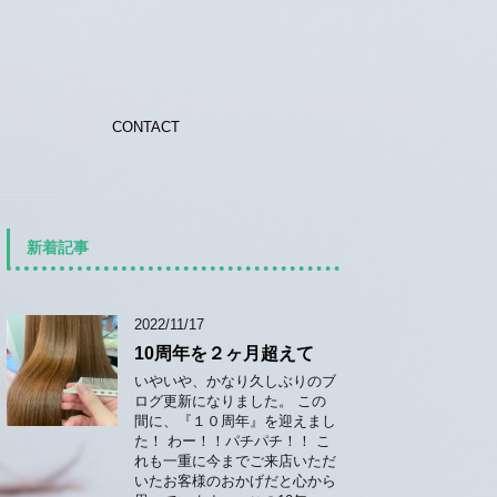
CONTACT
新着記事
2022/11/17
10周年を２ヶ月超えて
いやいや、かなり久しぶりのブ
ログ更新になりました。 この
間に、『１０周年』を迎えまし
た！ わー！！パチパチ！！ こ
れも一重に今までご来店いただ
いたお客様のおかげだと心から