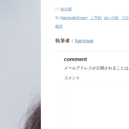
T
o
w
k
i
で
-
未分類
t
共
t
有
-
HairstudioSoup+
,
ご予約
,
ゆいの杜
,
ブロ
e
す
r
る
で
に
根沢
共
は
有
ク
(
リ
新
ッ
執筆者：
hairsoup
し
ク
い
し
ウ
て
ィ
く
ン
だ
comment
ド
さ
ウ
い
で
(
メールアドレスが公開されることは
開
新
き
し
ま
い
コメント
す
ウ
)
ィ
ン
ド
ウ
で
開
き
ま
す
)