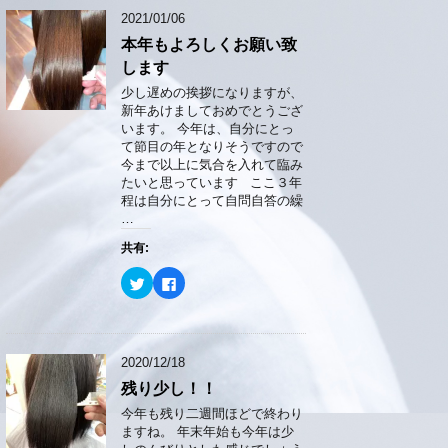
ド
T
o
ウ
2021/01/06
w
k
で
i
で
開
本年もよろしくお願い致
t
共
き
t
有
ま
します
e
す
す
r
る
)
少し遅めの挨拶になりますが、
で
に
共
は
新年あけましておめでとうござ
有
ク
います。 今年は、自分にとっ
(
リ
新
ッ
て節目の年となりそうですので
し
ク
今まで以上に気合を入れて臨み
い
し
ウ
て
たいと思っています ここ３年
ィ
く
程は自分にとって自問自答の繰
ン
だ
ド
さ
…
ウ
い
で
(
共有:
開
新
き
し
ま
い
ク
F
す
ウ
リ
a
)
ィ
ッ
c
ン
ク
e
ド
し
b
ウ
て
o
で
T
o
開
2020/12/18
w
k
き
i
で
ま
残り少し！！
t
共
す
t
有
)
e
す
今年も残り二週間ほどで終わり
r
る
ますね。 年末年始も今年は少
で
に