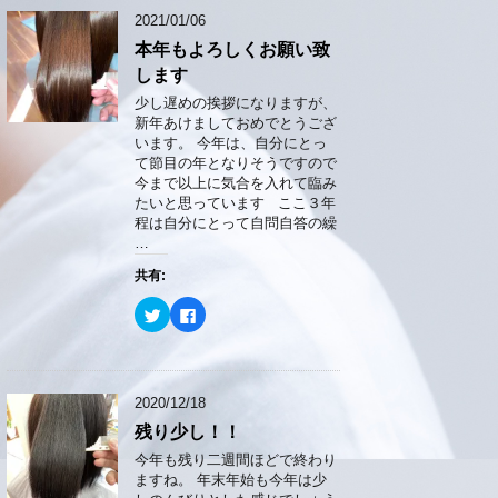
ド
T
o
ウ
2021/01/06
w
k
で
i
で
開
本年もよろしくお願い致
t
共
き
t
有
ま
します
e
す
す
r
る
)
少し遅めの挨拶になりますが、
で
に
共
は
新年あけましておめでとうござ
有
ク
います。 今年は、自分にとっ
(
リ
新
ッ
て節目の年となりそうですので
し
ク
今まで以上に気合を入れて臨み
い
し
ウ
て
たいと思っています ここ３年
ィ
く
程は自分にとって自問自答の繰
ン
だ
ド
さ
…
ウ
い
で
(
共有:
開
新
き
し
ま
い
ク
F
す
ウ
リ
a
)
ィ
ッ
c
ン
ク
e
ド
し
b
ウ
て
o
で
T
o
開
2020/12/18
w
k
き
i
で
ま
残り少し！！
t
共
す
t
有
)
e
す
今年も残り二週間ほどで終わり
r
る
ますね。 年末年始も今年は少
で
に