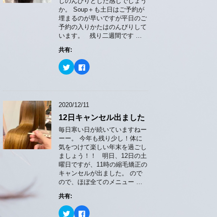
共
は
しのんびりとした感じでしょう
有
ク
か。 Soup＋も土日はご予約が
(
リ
新
ッ
埋まるのが早いですが平日のご
し
ク
予約の入りかたはのんびりして
い
し
ウ
て
います。 残り二週間です …
ィ
く
ン
だ
共有:
ド
さ
ウ
い
で
(
ク
F
開
新
リ
a
き
し
ッ
c
ま
い
ク
e
す
ウ
し
b
)
ィ
て
o
ン
T
o
2020/12/11
ド
w
k
ウ
i
で
で
12日キャンセル出ました
t
共
開
t
有
き
e
す
毎日寒い日が続いていますねー
ま
r
る
ーー。 今年も残り少し！体に
す
で
に
)
共
は
気をつけて楽しい年末を過ごし
有
ク
ましょう！！ 明日、12日の土
(
リ
新
ッ
曜日ですが、11時の縮毛矯正の
し
ク
キャンセルが出ました。 ので
い
し
ウ
て
ので、ほぼ全てのメニュー …
ィ
く
ン
だ
共有:
ド
さ
ウ
い
で
(
ク
F
開
新