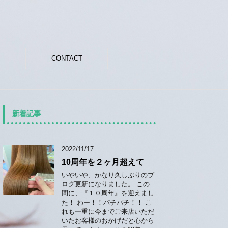
CONTACT
新着記事
2022/11/17
10周年を２ヶ月超えて
いやいや、かなり久しぶりのブ
ログ更新になりました。 この
間に、『１０周年』を迎えまし
た！ わー！！パチパチ！！ こ
れも一重に今までご来店いただ
いたお客様のおかげだと心から