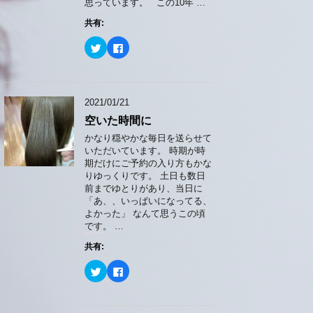
思っています。 この10年 …
共有:
ク
F
リ
a
ッ
c
ク
e
し
b
て
o
T
o
2021/01/21
w
k
i
で
空いた時間に
t
共
t
有
e
す
かなり穏やかな毎日を送らせて
r
る
いただいています。 時期が時
で
に
共
は
期だけにご予約の入り方もかな
有
ク
りゆっくりです。 土日も数日
(
リ
新
ッ
前までゆとりがあり、当日に
し
ク
「あ、、いっぱいになってる、
い
し
ウ
て
よかった」 なんて思うこの頃
ィ
く
です。 …
ン
だ
ド
さ
ウ
い
共有:
で
(
開
新
ク
F
き
し
リ
a
ま
い
ッ
c
す
ウ
ク
e
)
ィ
し
b
ン
て
o