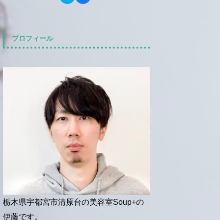
リ
a
き
し
ッ
c
ま
い
ク
e
す
ウ
し
b
)
ィ
て
o
ン
T
o
ド
w
k
プロフィール
ウ
i
で
で
t
共
開
t
有
き
e
す
ま
r
る
す
で
に
)
共
は
有
ク
(
リ
新
ッ
し
ク
い
し
ウ
て
ィ
く
ン
だ
ド
さ
ウ
い
で
(
開
新
き
し
ま
い
す
ウ
)
ィ
ン
ド
ウ
で
開
栃木県宇都宮市清原台の美容室Soup+の
き
ま
伊藤です。
す